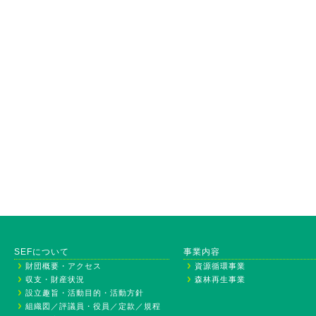
SEFについて
事業内容
財団概要・アクセス
資源循環事業
収支・財産状況
森林再生事業
設立趣旨・活動目的・活動方針
組織図／評議員・役員／定款／規程