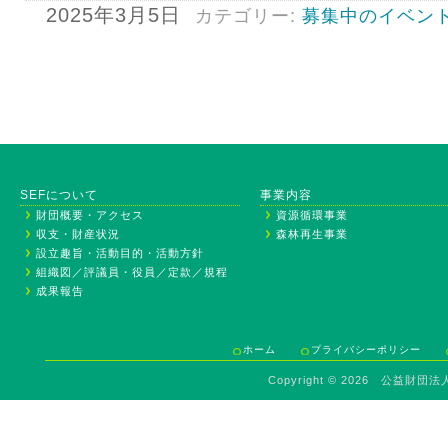
2025年3月5日
カテゴリー:
募集中のイベン
SEFについて
事業内容
財団概要・アクセス
資源循環事業
収支・財産状況
森林再生事業
設立趣旨・活動目的・活動方針
組織図／評議員・役員／定款／規程
成果報告
ホーム
プライバシーポリシー
Copyright ©
2026 公益財団法人 Sav