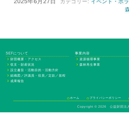
2025年6月27日
カテゴリー:
イベント・ボ
SEFについて
事業内容
財団概要・アクセス
資源循環事業
収支・財産状況
森林再生事業
設立趣旨・活動目的・活動方針
組織図／評議員・役員／定款／規程
成果報告
ホーム
プライバシーポリシー
Copyright ©
2026 公益財団法人 Sav