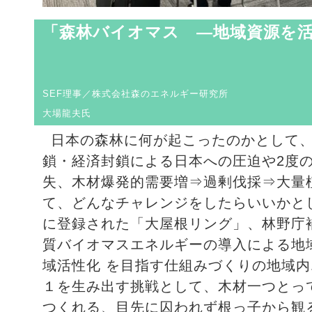
「森林バイオマス ―地域資源を
SEF理事／株式会社森のエネルギー研究所
大場龍夫氏
日本の森林に何が起こったのかとして
鎖・経済封鎖による日本への圧迫や2度
失、木材爆発的需要増⇒過剰伐採⇒大量
て、どんなチャレンジをしたらいいかと
に登録された「大屋根リング」、林野庁
質バイオマスエネルギーの導入による地域
域活性化 を目指す仕組みづくりの地域
１を生み出す挑戦として、木材一つとっ
つくれる、目先に囚われず根っ子から観