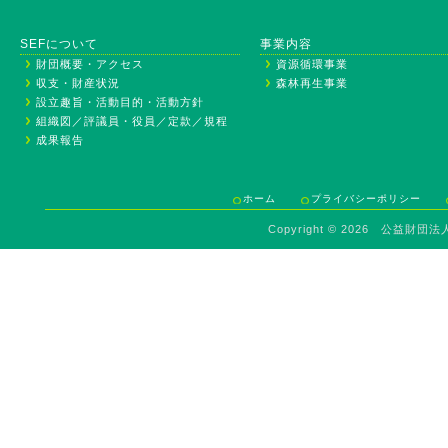
SEFについて
事業内容
財団概要・アクセス
資源循環事業
収支・財産状況
森林再生事業
設立趣旨・活動目的・活動方針
組織図／評議員・役員／定款／規程
成果報告
ホーム
プライバシーポリシー
Copyright ©
2026 公益財団法人 Sav