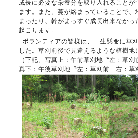
成長に必要な栄養分を取り入れることが
ます。また、蔓が絡まっていることで、
まったり、幹がまっすぐ成長出来なかっ
起こります。
ボランティアの皆様は、一生懸命に草
した。草刈前後で見違えるような植樹地
（下記、写真上：午前草刈地〝左：草刈
真下：午後草刈地〝左：草刈前 右：草