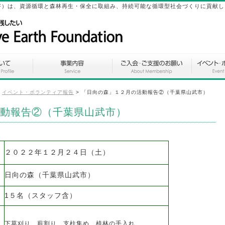
ation（SEF）は、資源循環と森林再生・保全に取組み、持続可能な循環型社会づくりに貢献
>
イベント・ボランティア報告
>
「日向の森」１２月の活動報告②（千葉県山武市）
動報告②（千葉県山武市）
２０２２年１２月２４日（土）
日向の森（千葉県山武市）
1５名（スタッフ含）
下草刈り、薪割り、支柱集め、植林の手入れ