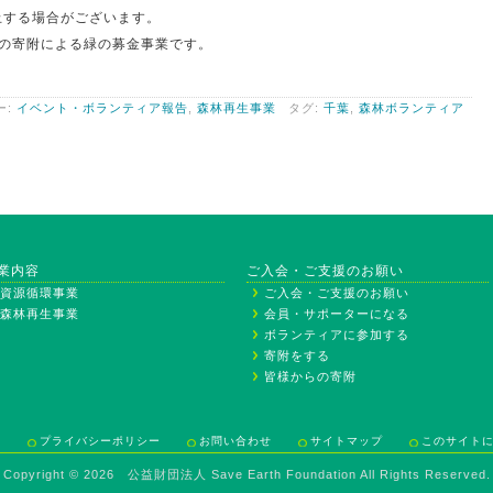
止する場合がございます。
」の寄附による緑の募金事業です。
ー:
イベント・ボランティア報告
,
森林再生事業
タグ:
千葉
,
森林ボランティア
業内容
ご入会・ご支援のお願い
資源循環事業
ご入会・ご支援のお願い
森林再生事業
会員・サポーターになる
ボランティアに参加する
寄附をする
皆様からの寄附
ム
プライバシーポリシー
お問い合わせ
サイトマップ
このサイト
Copyright ©
2026 公益財団法人 Save Earth Foundation All Rights Reserved.