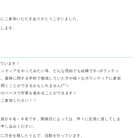
動にご参加いただきありがとうございました。
たします。
しています！
ランティアをやってみたい等、どんな理由でも結構です♪ボランティ
代、森林に関する学科で勉強していた方や様々なボランティアに参加
聞くことができるかもしれません(^^♪
分のペースで作業を進めることができます！
非ご参加ください！！
定員が６名～８名です。開催日によっては、早々に定員に達してしま
お申し込みください。
策に万全を期したうえで、活動を行っています。