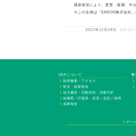
感染状況により、変更、延期、中
※この企画は「ENEOS株式会社
2022年12月28日
カテゴリ
SEFについて
事
財団概要・アクセス
収支・財産状況
設立趣旨・活動目的・活動方針
組織図／評議員・役員／定款／規程
成果報告
ホー