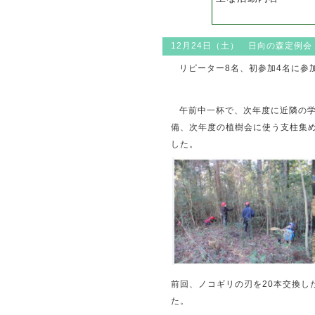
12月24日（土） 日向の森定例会
リピーター8名、初参加4名に参
午前中一杯で、次年度に近隣の
備、次年度の植樹会に使う支柱集
した。
前回、ノコギリの刃を20本交換し
た。