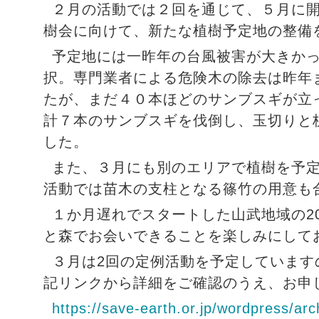
２月の活動では２回を通じて、５月に
樹会に向けて、新たな植樹予定地の整備
予定地には一昨年の台風被害が大きか
択。専門業者による危険木の除去は昨年
たが、まだ４０本ほどのサンブスギが立
計７本のサンブスギを伐倒し、玉切りと
した。
また、３月にも別のエリアで植樹を予
活動では苗木の支柱となる篠竹の用意も
１か月遅れでスタートした山武地域の2
と森でお会いできることを楽しみにして
３月は2回の定例活動を予定しています
記リンクから詳細をご確認のうえ、お申
https://save-earth.or.jp/wordpress/ar