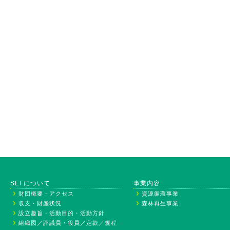
SEFについて
事業内容
財団概要・アクセス
資源循環事業
収支・財産状況
森林再生事業
設立趣旨・活動目的・活動方針
組織図／評議員・役員／定款／規程