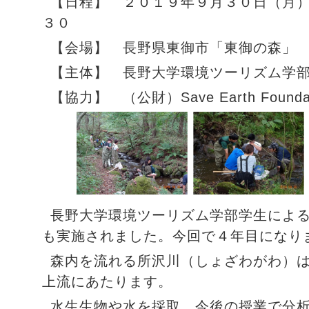
【日程】 ２０１９年９月３０日（月
３０
【会場】 長野県東御市「東御の森」
【主体】 長野大学環境ツーリズム学
【協力】 （公財）Save Earth Found
長野大学環境ツーリズム学部学生によ
も実施されました。今回で４年目になり
森内を流れる所沢川（しょざわがわ）
上流にあたります。
水生生物や水を採取、今後の授業で分