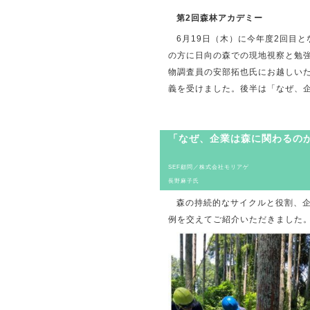
第2回森林アカデミー
6月19日（木）に今年度2回目
の方に日向の森での現地視察と勉
物調査員の安部拓也氏にお越しい
義を受けました。後半は「なぜ、
「なぜ、企業は森に
SEF顧問／株式会社モリアゲ
長野麻子氏
森の持続的なサイクルと役割、
例を交えてご紹介いただきました