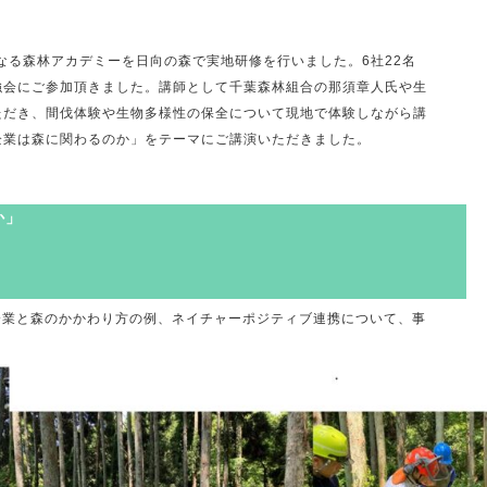
となる森林アカデミーを日向の森で実地研修を行いました。6社22名
強会にご参加頂きました。講師として千葉森林組合の那須章人氏や生
ただき、間伐体験や生物多様性の保全について現地で体験しながら講
企業は森に関わるのか」をテーマにご講演いただきました。
関わるのか」
企業と森のかかわり方の例、ネイチャーポジティブ連携について、事
。