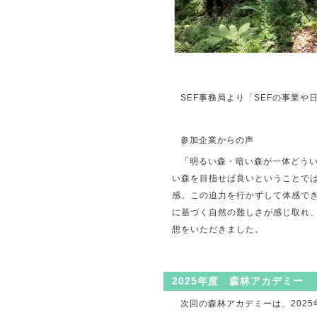
SEF事務局より「SEFの事業
参加企業からの声
「明るい森・暗い森が一体どう
い森を目指せば良いということで
感。この迫力を行かずして体感で
に基づく自然の難しさが感じ取れ
想をいただきました。
2025年度 森林アカデミー
次回の森林アカデミーは、202