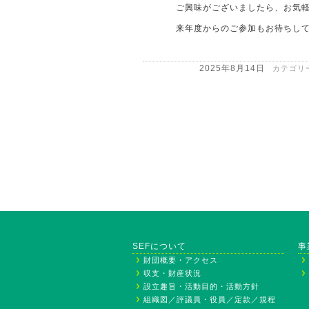
ご興味がございましたら、お気
来年度からのご参加もお待ちし
2025年8月14日
カテゴリ
SEFについて
事
財団概要・アクセス
収支・財産状況
設立趣旨・活動目的・活動方針
組織図／評議員・役員／定款／規程