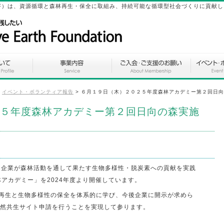
ation（SEF）は、資源循環と森林再生・保全に取組み、持続可能な循環型社会づくりに貢献
>
イベント・ボランティア報告
>
６月１９日（木）２０２５年度森林アカデミー第２回日向
５年度森林アカデミー第２回日向の森実施
、企業が森林活動を通して果たす生物多様性・脱炭素への貢献を実践
アカデミー」を2024年度より開催しています。
林再生と生物多様性の保全を体系的に学び、今後企業に開示が求めら
自然共生サイト申請を行うことを実現して参ります。