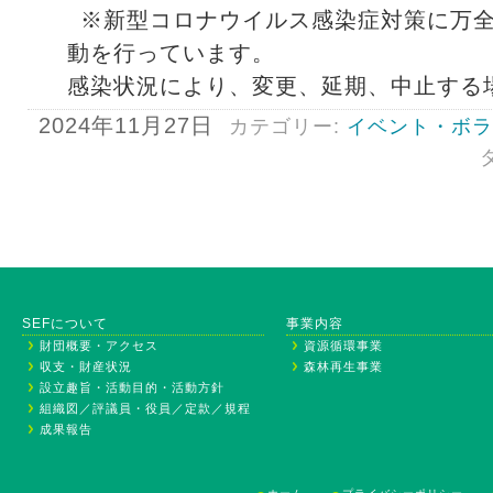
※新型コロナウイルス感染症対策に万
動を行っています。
感染状況により、変更、延期、中止する
2024年11月27日
カテゴリー:
イベント・ボラ
SEFについて
事業内容
財団概要・アクセス
資源循環事業
収支・財産状況
森林再生事業
設立趣旨・活動目的・活動方針
組織図／評議員・役員／定款／規程
成果報告