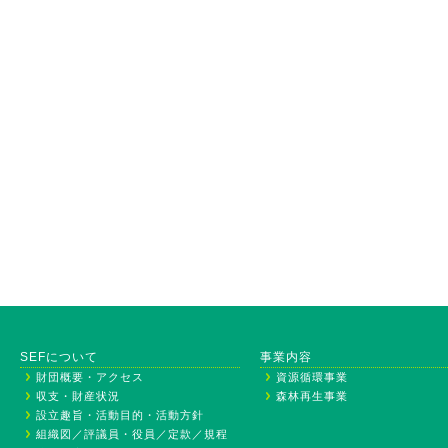
SEFについて
事業内容
財団概要・アクセス
資源循環事業
収支・財産状況
森林再生事業
設立趣旨・活動目的・活動方針
組織図／評議員・役員／定款／規程