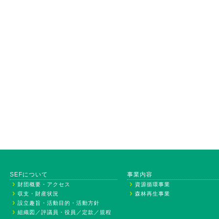
SEFについて
事業内容
財団概要・アクセス
資源循環事業
収支・財産状況
森林再生事業
設立趣旨・活動目的・活動方針
組織図／評議員・役員／定款／規程