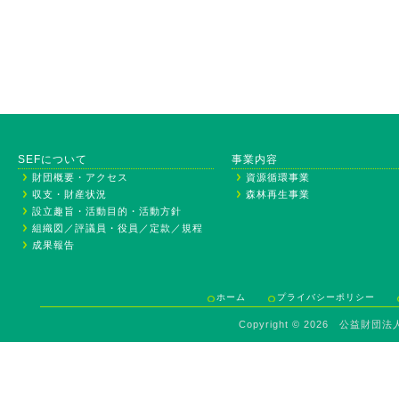
SEFについて
事業内容
財団概要・アクセス
資源循環事業
収支・財産状況
森林再生事業
設立趣旨・活動目的・活動方針
組織図／評議員・役員／定款／規程
成果報告
ホーム
プライバシーポリシー
Copyright ©
2026 公益財団法人 Sav