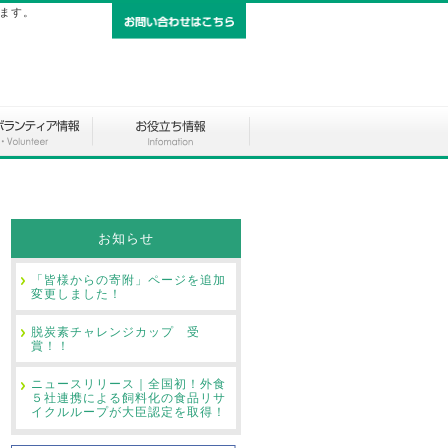
します。
お知らせ
「皆様からの寄附」ページを追加
変更しました！
脱炭素チャレンジカップ 受
賞！！
ニュースリリース｜全国初！外食
５社連携による飼料化の食品リサ
イクルループが大臣認定を取得！