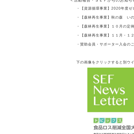
＜活動報告・ＳＥＦからのお知ら
・【資源循環事業】2020年度
・【森林再生事業】秋の森 い
・【森林再生事業】１０月の定
・【森林再生事業】１１月・１
・賛助会員・サポーター入会の
下の画像をクリックすると別ウイ